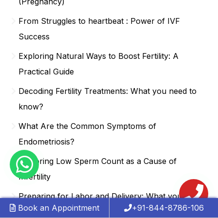
(Pregnancy)
From Struggles to heartbeat : Power of IVF
Success
Exploring Natural Ways to Boost Fertility: A
Practical Guide
Decoding Fertility Treatments: What you need to
know?
What Are the Common Symptoms of
Endometriosis?
Exploring Low Sperm Count as a Cause of
Infertility
Preparing for Labor and Delivery: What you need
Book an Appointment
+91-844-8786-106
to know ?